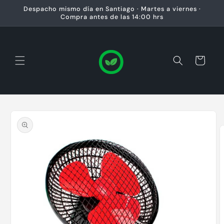
Ir
Despacho mismo día en Santiago · Martes a viernes ·
directamente
Compra antes de las 14:00 hrs
al contenido
Carrito
Ir
directamente
a la
información
del producto