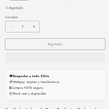
Agotado
Cantidad
Reducir
Aumentar
cantidad
cantidad
para
para
Agotado
Ventilador
Ventilador
Indoor
Indoor
de
de
Pinza
Pinza
Oscilante
Oscilante
-
-
Cyclone
Cyclone
🚚
Despacho a todo Chile
💳
Webpay, tarjetas y transferencia
🔒
Compra 100% segura
📦
Stock real y disponible