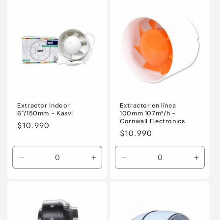
i
ó
n
:
Extractor Indoor
Extractor en línea
6"/150mm - Kasvi
100mm 107m³/h -
Cornwall Electronics
Precio
$10.990
Precio
$10.990
habitual
habitual
Reducir
Aumentar
Reducir
Aumen
cantidad
cantidad
cantidad
canti
para
para
para
para
Default
Default
Default
Defaul
Title
Title
Title
Title