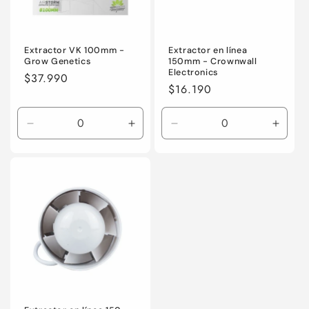
Extractor VK 100mm -
Extractor en línea
Grow Genetics
150mm - Crownwall
Electronics
Precio
$37.990
Precio
$16.190
habitual
habitual
Reducir
Aumentar
Reducir
Aumen
cantidad
cantidad
cantidad
canti
para
para
para
para
Default
Default
Default
Defaul
Title
Title
Title
Title