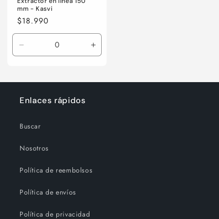
Extractor en línea 150
mm - Kasvi
Precio
$18.990
habitual
Reducir
Aumentar
cantidad
cantidad
para
para
Default
Default
Title
Title
Enlaces rápidos
Buscar
Nosotros
Política de reembolsos
Política de envíos
Política de privacidad