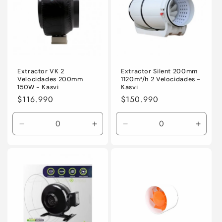
Extractor VK 2
Extractor Silent 200mm
Velocidades 200mm
1120m³/h 2 Velocidades -
150W - Kasvi
Kasvi
Precio
$116.990
Precio
$150.990
habitual
habitual
Reducir
Aumentar
Reducir
Aumen
cantidad
cantidad
cantidad
canti
para
para
para
para
Default
Default
Default
Defaul
Title
Title
Title
Title