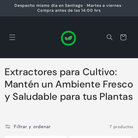
Ir
Despacho mismo día en Santiago · Martes a viernes ·
directamente
Compra antes de las 14:00 hrs
al contenido
Carrito
C
Extractores para Cultivo:
o
Mantén un Ambiente Fresco
l
y Saludable para tus Plantas
e
c
Filtrar y ordenar
7 productos
c