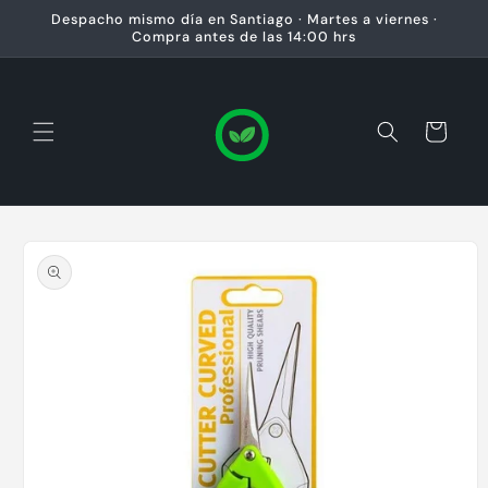
Ir
Despacho mismo día en Santiago · Martes a viernes ·
directamente
Compra antes de las 14:00 hrs
al contenido
Carrito
Ir
directamente
a la
información
del producto