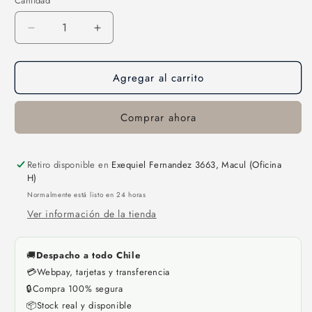
Cantidad
Reducir
Aumentar
cantidad
cantidad
para
para
Agregar al carrito
Tijeras
Tijeras
Punta
Punta
Recta
Recta
Comprar ahora
-
-
Pure
Pure
Factory
Factory
Retiro disponible en
Exequiel Fernandez 3663, Macul (Oficina
H)
Normalmente está listo en 24 horas
Ver información de la tienda
🚚
Despacho a todo Chile
💳
Webpay, tarjetas y transferencia
🔒
Compra 100% segura
📦
Stock real y disponible