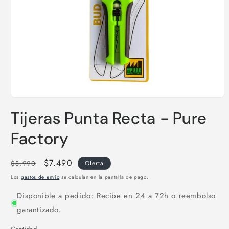
Abrir
elemento
Tijeras Punta Recta - Pure
multimedia
1
en
Factory
una
ventana
modal
Precio
Precio
$7.490
$8.990
Oferta
habitual
de
Los
gastos de envío
se calculan en la pantalla de pago.
oferta
Disponible a pedido: Recibe en 24 a 72h o reembolso
garantizado.