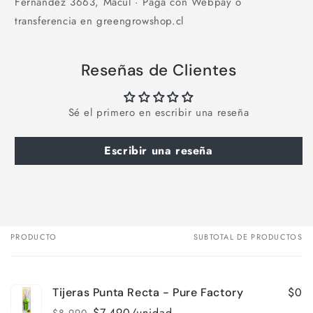
Fernández 3663, Macul · Paga con Webpay o
transferencia en greengrowshop.cl
Reseñas de Clientes
Sé el primero en escribir una reseña
Escribir una reseña
PRODUCTO
SUBTOTAL DE PRODUCTOS
Tu
carrito
$0
Tijeras Punta Recta - Pure Factory
$7.490/unidad
$8.990