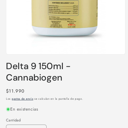
Abrir
elemento
Delta 9 150ml -
multimedia
1
en
Cannabiogen
una
ventana
modal
Precio
$11.990
habitual
Los
gastos de envío
se calculan en la pantalla de pago.
En existencias
Cantidad