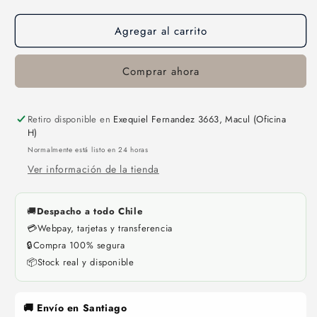
cantidad
cantidad
para
para
Agregar al carrito
Raizer
Raizer
250ml
250ml
-
-
Comprar ahora
Wonderland
Wonderland
Retiro disponible en
Exequiel Fernandez 3663, Macul (Oficina
H)
Normalmente está listo en 24 horas
Ver información de la tienda
🚚
Despacho a todo Chile
💳
Webpay, tarjetas y transferencia
🔒
Compra 100% segura
📦
Stock real y disponible
🚚 Envío en Santiago