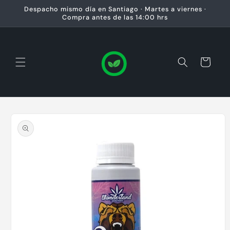
Ir
Despacho mismo día en Santiago · Martes a viernes ·
directamente
Compra antes de las 14:00 hrs
al contenido
Carrito
Ir
directamente
a la
información
del producto