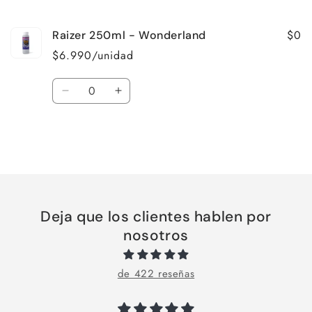
carrito
$0
Raizer 250ml - Wonderland
$6.990/unidad
Cantidad
Reducir
Aumentar
cantidad
cantidad
para
para
Default
Default
Title
Title
Cargando...
Deja que los clientes hablen por
nosotros
de 422 reseñas