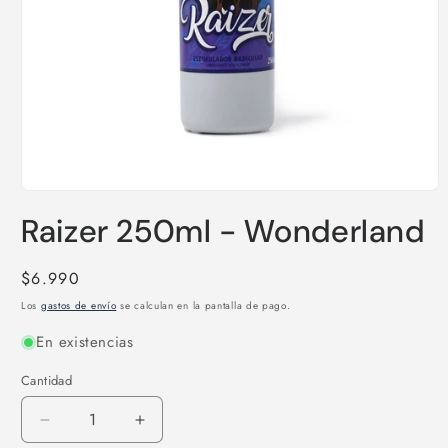
Abrir
elemento
Raizer 250ml - Wonderland
multimedia
1
en
una
Precio
$6.990
ventana
habitual
modal
Los
gastos de envío
se calculan en la pantalla de pago.
En existencias
Cantidad
Reducir
Aumentar